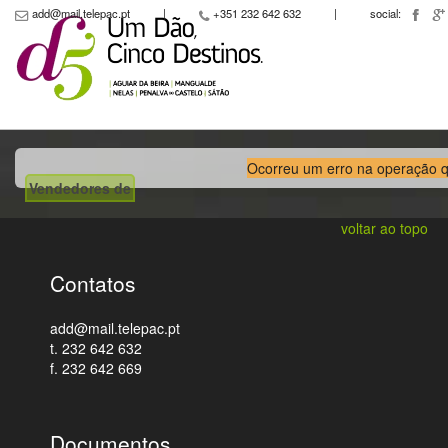
add@mail.telepac.pt
|
+351 232 642 632
|
social:
Ocorreu um erro na operação que
Vendedores de
voltar ao topo
Contatos
add@mail.telepac.pt
t. 232 642 632
f. 232 642 669
Documentos