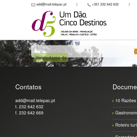
add@mail.telepac.pt
|
+351 232 642 632
|
O
Vendedores de
Contatos
Docume
add@mail.telepac.pt
10 Razões 
t. 232 642 632
f. 232 642 669
Gastronomi
Roteiro tur