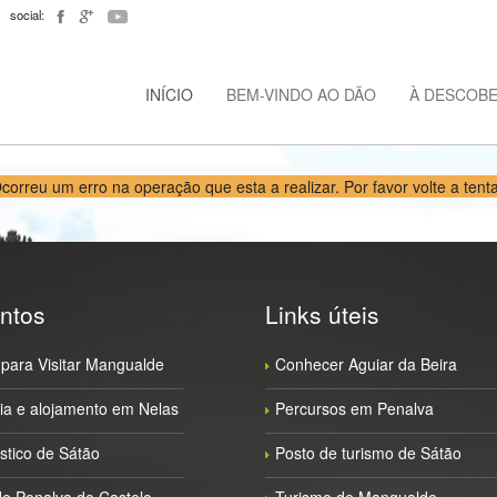
social:
INÍCIO
BEM-VINDO AO DÃO
À DESCOB
correu um erro na operação que esta a realizar. Por favor volte a tenta
ntos
Links úteis
para Visitar Mangualde
Conhecer Aguiar da Beira
a e alojamento em Nelas
Percursos em Penalva
ístico de Sátão
Posto de turismo de Sátão