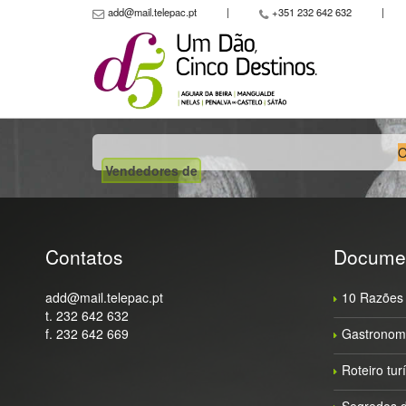
add@mail.telepac.pt
|
+351 232 642 632
|
O
Vendedores de
Contatos
Docume
add@mail.telepac.pt
10 Razões 
t. 232 642 632
f. 232 642 669
Gastronomi
Roteiro tur