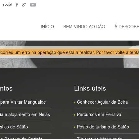
social:
INÍCIO
BEM-VINDO AO DÃO
À DESCOB
correu um erro na operação que esta a realizar. Por favor volte a tenta
ntos
Links úteis
para Visitar Mangualde
Conhecer Aguiar da Beira
a e alojamento em Nelas
Percursos em Penalva
ístico de Sátão
Posto de turismo de Sátão