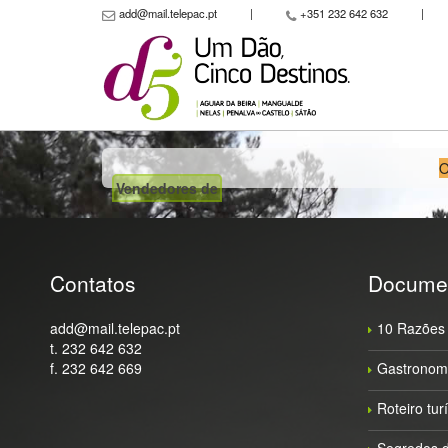
add@mail.telepac.pt
|
+351 232 642 632
|
O
Vendedores de
Contatos
Docume
add@mail.telepac.pt
10 Razões 
t. 232 642 632
f. 232 642 669
Gastronomi
Roteiro tur