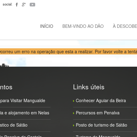
social:
INÍCIO
BEM-VINDO AO DÃO
À DESCOB
correu um erro na operação que esta a realizar. Por favor volte a tenta
ntos
Links úteis
para Visitar Mangualde
Conhecer Aguiar da Beira
a e alojamento em Nelas
Percursos em Penalva
ístico de Sátão
Posto de turismo de Sátão